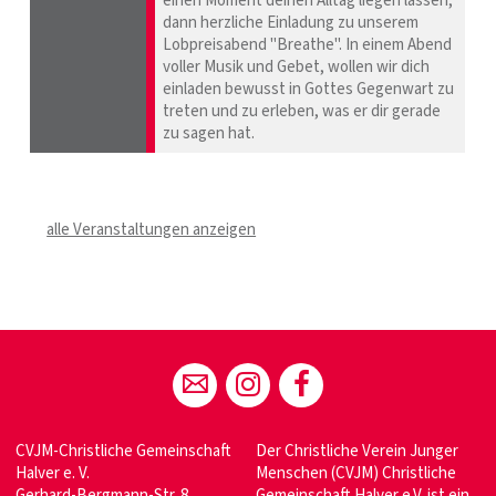
einen Moment deinen Alltag liegen lassen,
dann herzliche Einladung zu unserem
Lobpreisabend "Breathe". In einem Abend
voller Musik und Gebet, wollen wir dich
einladen bewusst in Gottes Gegenwart zu
treten und zu erleben, was er dir gerade
zu sagen hat.
alle Veranstaltungen anzeigen
CVJM-Christliche Gemeinschaft
Der Christliche Verein Junger
Halver e. V.
Menschen (CVJM) Christliche
Gerhard-Bergmann-Str. 8
Gemeinschaft Halver e.V. ist ein