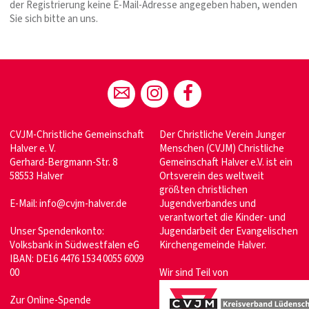
der Registrierung keine E-Mail-Adresse angegeben haben, wenden
Sie sich bitte an uns.
CVJM-Christliche Gemeinschaft
Der Christliche Verein Junger
Halver e. V.
Menschen (CVJM) Christliche
Gerhard-Bergmann-Str. 8
Gemeinschaft Halver e.V. ist ein
58553 Halver
Ortsverein des weltweit
größten christlichen
E-Mail:
info@cvjm-halver.de
Jugendverbandes und
verantwortet die Kinder- und
Unser Spendenkonto:
Jugendarbeit der Evangelischen
Volksbank in Südwestfalen eG
Kirchengemeinde Halver.
IBAN: DE16 4476 1534 0055 6009
00
Wir sind Teil von
Zur Online-Spende