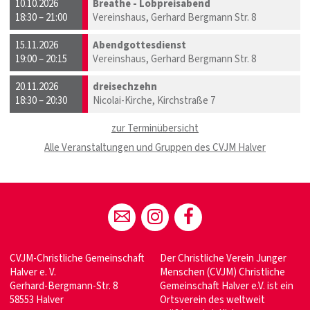
10.10.2026
Breathe - Lobpreisabend
18:30 – 21:00
Vereinshaus, Gerhard Bergmann Str. 8
15.11.2026
Abendgottesdienst
19:00 – 20:15
Vereinshaus, Gerhard Bergmann Str. 8
20.11.2026
dreisechzehn
18:30 – 20:30
Nicolai-Kirche, Kirchstraße 7
zur Terminübersicht
Alle Veranstaltungen und Gruppen des CVJM Halver
CVJM-Christliche Gemeinschaft
Der Christliche Verein Junger
Halver e. V.
Menschen (CVJM) Christliche
Gerhard-Bergmann-Str. 8
Gemeinschaft Halver e.V. ist ein
58553 Halver
Ortsverein des weltweit