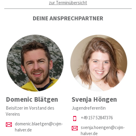
zur Terminübersicht
DEINE ANSPRECHPARTNER
Domenic Blätgen
Svenja Höngen
Beisitzer im Vorstand des
Jugendreferentin
Vereins
+49 157 52847376
domenic.blaetgen@cvjm-
svenja.hoengen@cvjm-
halver.de
halver.de