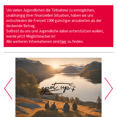
Um vielen Jugendlichen die Teilnahme zu ermöglichen,
unabhängig ihrer finanziellen Situation, haben wir uns
entschieden die Freizeit 100€ günstiger anzubieten als der
deckende Betrag.
Solltest du uns und Jugendliche dabei unterstützen wollen,
werde jetzt Möglichmacher:in!
Alle weiteren Informationen sind
hier
zu finden.